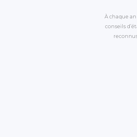
À chaque an
conseils d’é
reconnus