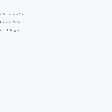
c l’aide des
énévoles sont
e hommage