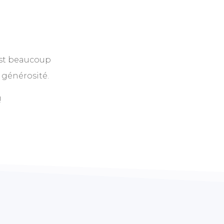
’est beaucoup
 générosité.
!