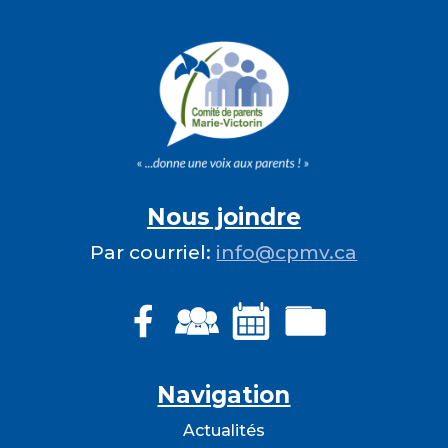
Nous joindre
Par courriel:
info@cpmv.ca
Navigation
Actualité
s